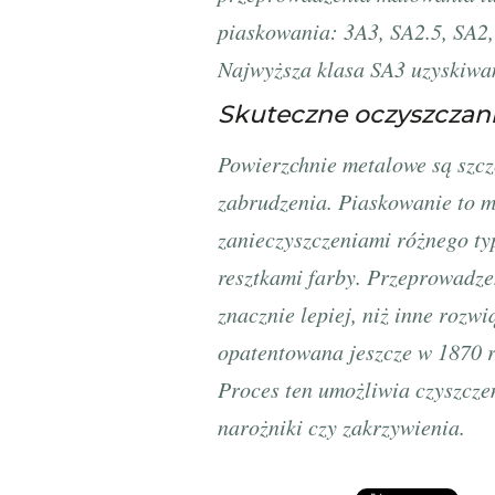
piaskowania: 3A3, SA2.5, SA2,
Najwyższa klasa SA3 uzyskiwan
Skuteczne oczyszczan
Powierzchnie metalowe są szcz
zabrudzenia. Piaskowanie to m
zanieczyszczeniami różnego ty
resztkami farby. Przeprowadz
znacznie lepiej, niż inne rozw
opatentowana jeszcze w 1870 r
Proces ten umożliwia czyszcze
narożniki czy zakrzywienia.