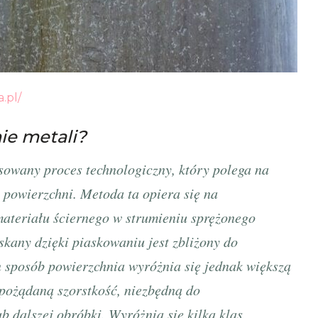
.pl/
ie metali?
owany proces technologiczny, który polega na
h powierzchni. Metoda ta opiera się na
ateriału ściernego w strumieniu sprężonego
yskany dzięki piaskowaniu jest zbliżony do
n sposób powierzchnia wyróżnia się jednak większą
 pożądaną szorstkość, niezbędną do
 dalszej obróbki. Wyróżnia się kilka klas