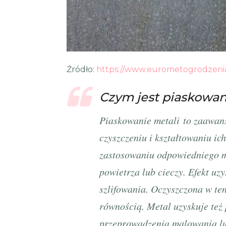
Źródło:
https://www.eurometogrodzenia
Czym jest piaskowan
Piaskowanie metali to zaawans
czyszczeniu i kształtowaniu ic
zastosowaniu odpowiedniego m
powietrza lub cieczy. Efekt uz
szlifowania. Oczyszczona w te
równością. Metal uzyskuje też
przeprowadzenia malowania lub