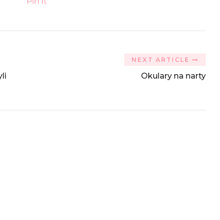
Pin It
NEXT ARTICLE
li
Okulary na narty